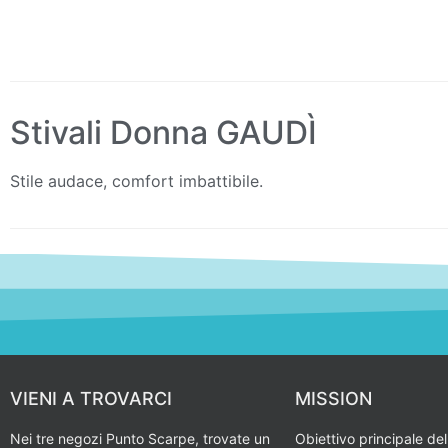
Stivali Donna GAUDÌ
Stile audace, comfort imbattibile.
VIENI A TROVARCI
MISSION
Nei tre negozi Punto Scarpe, trovate un
Obiettivo principale del