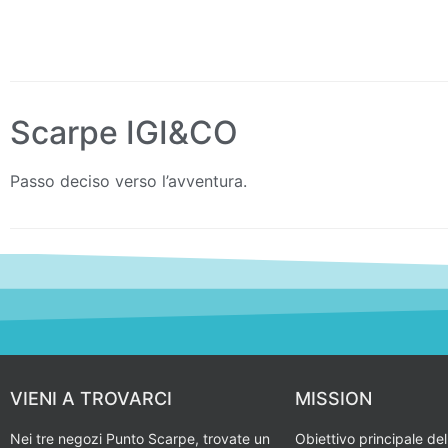
Scarpe IGI&CO
Passo deciso verso l’avventura.
VIENI A TROVARCI
MISSION
Nei tre negozi Punto Scarpe, trovate un
Obiettivo principale del