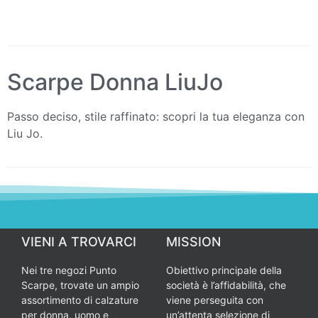
Scarpe Donna LiuJo
Passo deciso, stile raffinato: scopri la tua eleganza con
Liu Jo.
VIENI A TROVARCI
MISSION
Nei tre negozi Punto
Obiettivo principale della
Scarpe, trovate un ampio
società è l’affidabilità, che
assortimento di calzature
viene perseguita con
per donna, uomo e
un’attenta selezione di