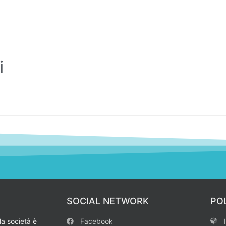
i
SOCIAL NETWORK
PO
la società è
Facebook