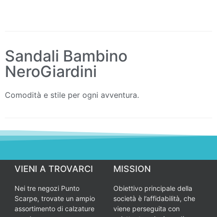
Sandali Bambino
NeroGiardini
Comodità e stile per ogni avventura.
VIENI A TROVARCI
MISSION
Nei tre negozi Punto
Obiettivo principale della
Scarpe, trovate un ampio
società è l’affidabilità, che
assortimento di calzature
viene perseguita con