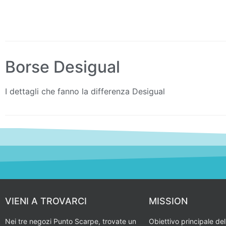
Borse Desigual
I dettagli che fanno la differenza Desigual
VIENI A TROVARCI
MISSION
Nei tre negozi Punto Scarpe, trovate un
Obiettivo principale del