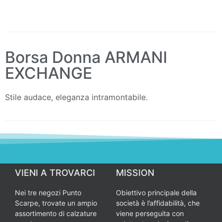
Borsa Donna ARMANI
EXCHANGE
Stile audace, eleganza intramontabile.
VIENI A TROVARCI
MISSION
Nei tre negozi Punto
Obiettivo principale della
Scarpe, trovate un ampio
società è l’affidabilità, che
assortimento di calzature
viene perseguita con